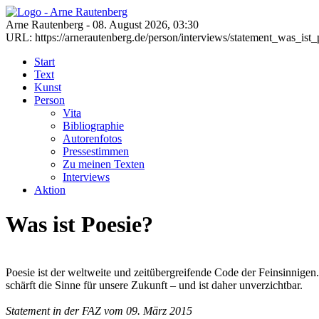
Arne Rautenberg - 08. August 2026, 03:30
URL: https://arnerautenberg.de/person/interviews/statement_was_ist_
Start
Text
Kunst
Person
Vita
Bibliographie
Autorenfotos
Pressestimmen
Zu meinen Texten
Interviews
Aktion
Was ist Poesie?
Poesie ist der weltweite und zeitübergreifende Code der Feinsinnige
schärft die Sinne für unsere Zukunft – und ist daher unverzichtbar.
Statement in der FAZ vom 09. März 2015