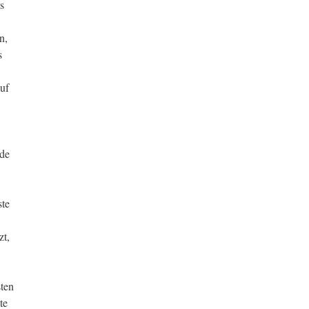
s
n,
s
auf
rde
ste
zt,
sten
te