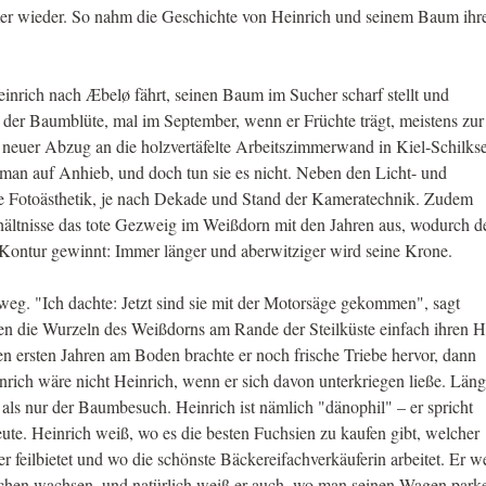
r wieder. So nahm die Geschichte von Heinrich und seinem Baum ihr
einrich nach Æbelø fährt, seinen Baum im Sucher scharf stellt und
der Baumblüte, mal im September, wenn er Früchte trägt, meistens zur
neuer Abzug an die holzvertäfelte Arbeitszimmerwand in Kiel-Schilkse
 man auf Anhieb, und doch tun sie es nicht. Neben den Licht- und
ie Fotoästhetik, je nach Dekade und Stand der Kameratechnik. Zudem
ältnisse das tote Gezweig im Weißdorn mit den Jahren aus, wodurch d
ontur gewinnt: Immer länger und aberwitziger wird seine Krone.
eg. "Ich dachte: Jetzt sind sie mit der Motorsäge gekommen", sagt
ten die Wurzeln des Weißdorns am Rande der Steilküste einfach ihren H
en ersten Jahren am Boden brachte er noch frische Triebe hervor, dann
nrich wäre nicht Heinrich, wenn er sich davon unterkriegen ließe. Läng
als nur der Baumbesuch. Heinrich ist nämlich "dänophil" – er spricht
ute. Heinrich weiß, wo es die besten Fuchsien zu kaufen gibt, welcher
r feilbietet und wo die schönste Bäckereifachverkäuferin arbeitet. Er w
schen wachsen, und natürlich weiß er auch, wo man seinen Wagen park