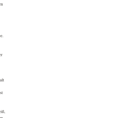
en
e.
er
alt
st
eiß,
en