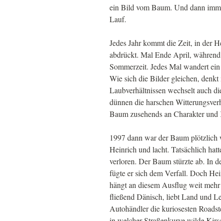
ein Bild vom Baum. Und dann imme
Lauf.
Jedes Jahr kommt die Zeit, in der H
abdrückt. Mal Ende April, während 
Sommerzeit. Jedes Mal wandert ein 
Wie sich die Bilder gleichen, denkt
Laubverhältnissen wechselt auch d
dünnen die harschen Witterungsverh
Baum zusehends an Charakter und K
1997 dann war der Baum plötzlich w
Heinrich und lacht. Tatsächlich hat
verloren. Der Baum stürzte ab. In d
fügte er sich dem Verfall. Doch Hei
hängt an diesem Ausflug weit mehr 
fließend Dänisch, liebt Land und Le
Autohändler die kuriosesten Roadste
in welcher Straßenkurve wilde Kir