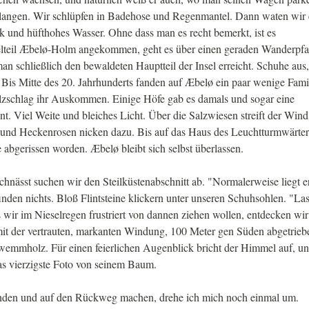
elangen. Wir schlüpfen in Badehose und Regenmantel. Dann waten wir 
ck und hüfthohes Wasser. Ohne dass man es recht bemerkt, ist es
elteil Æbelø-Holm angekommen, geht es über einen geraden Wanderpf
n schließlich den bewaldeten Hauptteil der Insel erreicht. Schuhe aus,
Bis Mitte des 20. Jahrhunderts fanden auf Æbelø ein paar wenige Fami
lzschlag ihr Auskommen. Einige Höfe gab es damals und sogar eine
nt. Viel Weite und bleiches Licht. Über die Salzwiesen streift der Wind
r und Heckenrosen nicken dazu. Bis auf das Haus des Leuchtturmwärter
 abgerissen worden. Æbelø bleibt sich selbst überlassen.
hnässt suchen wir den Steilküstenabschnitt ab. "Normalerweise liegt e
nden nichts. Bloß Flintsteine klickern unter unseren Schuhsohlen. "La
wir im Nieselregen frustriert von dannen ziehen wollen, entdecken wir
it der vertrauten, markanten Windung, 100 Meter gen Süden abgetrieb
wemmholz. Für einen feierlichen Augenblick bricht der Himmel auf, u
das vierzigste Foto von seinem Baum.
enden und auf den Rückweg machen, drehe ich mich noch einmal um.