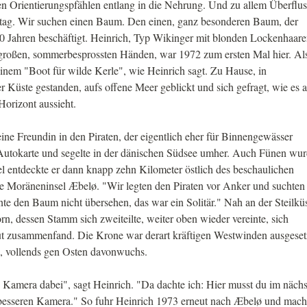
n Orientierungspfählen entlang in die Nehrung. Und zu allem Überflus
ittag. Wir suchen einen Baum. Den einen, ganz besonderen Baum, der
 40 Jahren beschäftigt. Heinrich, Typ Wikinger mit blonden Lockenhaare
großen, sommerbesprossten Händen, war 1972 zum ersten Mal hier. Al
 einem "Boot für wilde Kerle", wie Heinrich sagt. Zu Hause, in
er Küste gestanden, aufs offene Meer geblickt und sich gefragt, wie es 
Horizont aussieht.
ine Freundin in den Piraten, der eigentlich eher für Binnengewässer
 Autokarte und segelte in der dänischen Südsee umher. Auch Fünen wu
 entdeckte er dann knapp zehn Kilometer östlich des beschaulichen
e Moräneninsel Æbelø. "Wir legten den Piraten vor Anker und suchten
nte den Baum nicht übersehen, das war ein Solitär." Nah an der Steilkü
rn, dessen Stamm sich zweiteilte, weiter oben wieder vereinte, sich
neut zusammenfand. Die Krone war derart kräftigen Westwinden ausgeset
ch, vollends gen Osten davonwuchs.
e Kamera dabei", sagt Heinrich. "Da dachte ich: Hier musst du im näch
r besseren Kamera." So fuhr Heinrich 1973 erneut nach Æbelø und mach