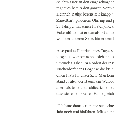
Seichtwasser an den eingeschlagene
regnet es bereits den ganzen Vorm
Heinrich Rathje bereits seit knapp
Zauselbart, goldenem Ohrring und 
23-Jähriger mit seiner Piratenjolle,
Eckernförde, hat er damals oft an d
wohl der anderen Seite, hinter dem 
Also packte Heinrich eines Tages se
ausgelegt war, schnappte sich eine
umrundet. Oben im Norden der Insel
Fischerdörfchens Bogense die klein
einen Platz für unser Zelt. Man kon
stand er also, der Baum: ein Weißdo
abermals teilte und schließlich er
dass sie, einer bizarren Fahne glei
"Ich hatte damals nur eine schlecht
Jahr noch mal hinfahren. Mit eine