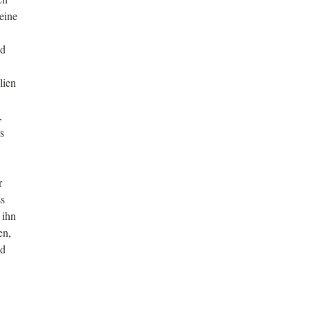
eine
ad
lien
,
s
r
ss
 ihn
en,
nd