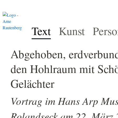
Text
Kunst
Perso
Abgehoben, erdverbund
den Hohlraum mit Schö
Gelächter
Vortrag im Hans Arp Mu
Rolandseck am 22. März